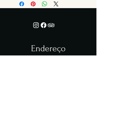
de devolução é uma ótima maneira
métodos de envio, processamento e
de estabelecer confiança e garantir
custos. Ter uma política de envio é
compras com segurança.
uma ótima maneira de estabelecer
confiança e garantir compras com
segurança.
Endereço
VILAS DO ATLÂNTICO
Av Praia Itapuã, Q2/L16
Lauro de Freitas - Bahia
Horários
TER-QUI 11h às 15h 18h às 23h
SEX 12h às 15h 18h às 23h
SÁB 11h às 16h 18h às 23h
DOM 11h às 16h 18h às 23h
Telefone