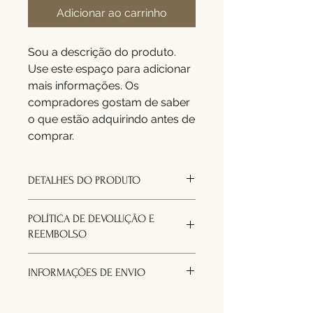
Adicionar ao carrinho
Sou a descrição do produto. 
Use este espaço para adicionar 
mais informações. Os 
compradores gostam de saber 
o que estão adquirindo antes de 
comprar.
DETALHES DO PRODUTO
Use este espaço para adicionar
POLÍTICA DE DEVOLUÇÃO E
mais detalhes sobre seu produto,
REEMBOLSO
como tamanho, material, cuidados
especiais e instruções de limpeza.
Use este espaço para informar seus
Este também é um ótimo lugar para
INFORMAÇÕES DE ENVIO
clientes sobre o que fazer caso
escrever o que torna seu produto
estejam insatisfeitos com a compra.
especial e como seus clientes
Use este espaço para adicionar
Ter uma política de reembolso ou
podem se beneficiar deste item.
mais informações sobre seus